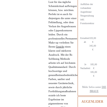
Lust für das tägliche
Auffüllen der
Schminkritual aufbringen
vorhandene
können, bzw. möchten.
Augenbraue
Perfekt ist es auch für
Neugestaltung
diejenigen die unter einer
inkl.
Fehlstellung, oder dem
Formkorrektur
Verlust der Augenbrauen
oder Lippenkonturen
leiden. Durch ein
Erstarbeit
320,00
professionelles Permanent
ab
€
Make-up verleihen Sie
345,00
Ihrem
Gesicht
einen
€
klaren und stärkeren
Ausdruck. Mit der Ri-
Softlining Methode
arbeite ich auf höchstem
Je
185,00
Qualitätsstandard. Durch
Nacharbeit
€
hochwertige und
185,00
gesundheitsunbedenkliche
€
Farben, sanfter und
neuester Gerätetechnik,
Mehr Infos unter
DIE
sowie durch jährliche
BRAUE
Fortbildungsmaßnahmen
erziele ich beste
Ergebnisse im
AUGENLIDER
pigmentieren von