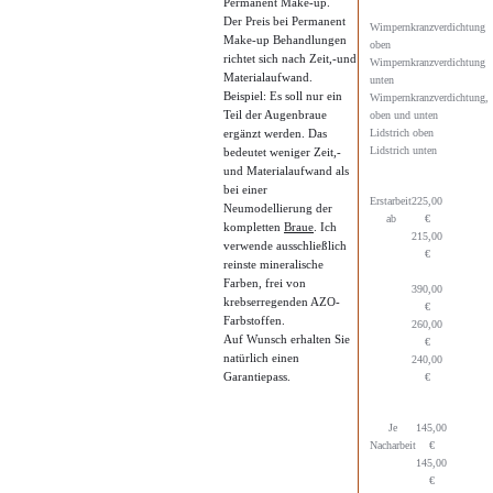
Permanent Make-up.
Der Preis bei Permanent
Wimpernkranzverdichtung
Make-up Behandlungen
oben
richtet sich nach Zeit,-und
Wimpernkranzverdichtung
Materialaufwand.
unten
Beispiel: Es soll nur ein
Wimpernkranzverdichtung,
Teil der Augenbraue
oben und unten
ergänzt werden. Das
Lidstrich oben
Lidstrich unten
bedeutet weniger Zeit,-
und Materialaufwand als
bei einer
Erstarbeit
225,00
Neumodellierung der
ab
€
kompletten
Braue
. Ich
215,00
verwende ausschließlich
€
reinste mineralische
Farben, frei von
390,00
krebserregenden AZO-
€
Farbstoffen.
260,00
Auf Wunsch erhalten Sie
€
natürlich einen
240,00
Garantiepass.
€
Je
145,00
Nacharbeit
€
145,00
€