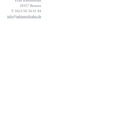
Ecke Kiebitzbrink
28357 Bremen
T: 0421/56 34 01 84
info@sabinerobrahn.de