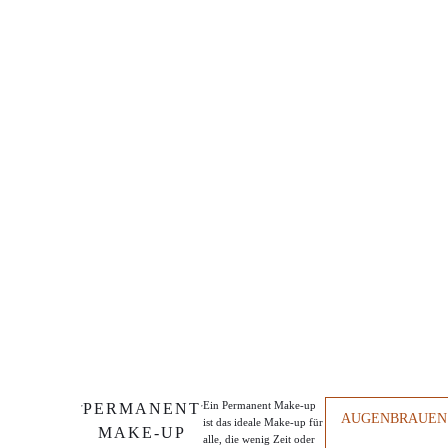
bei Sabine
PERMANENT
Robrahn in
MAKE-UP
Bremen
Ein Permanent Make-up
PERMANENT
AUGENBRAUEN
ist das ideale Make-up für
MAKE-UP
alle, die wenig Zeit oder